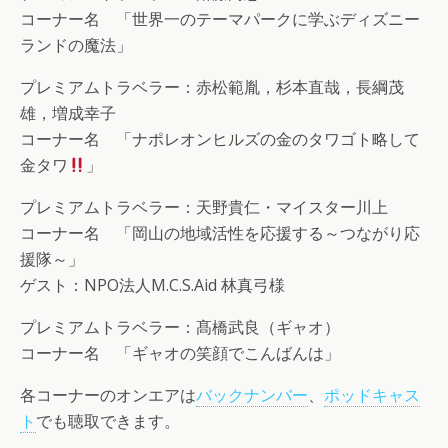
コーナー名 「世界一のテーマパークに学ぶディズニー
ランドの魔法」
プレミアムトラベラー：赤松範胤，杉本直哉，長綱茂
雄，増成幸子
コーナー名 「ナポレオンヒルズの金のタワゴト略して
金タワ
」
プレミアムトラベラー：天野貴仁・マイスター川上
コーナー名 「岡山の地域活性を応援する～つながり応
援隊～」
ゲスト：NPO法人M.C.S.Aid 林真弓様
プレミアムトラベラー：髙橋武良（ギャオ）
コーナー名 「ギャオの笑顔でこんばんは」
各コーナーのオンエアは
バックナンバー
、
ポッドキャス
ト
でも聴取できます。