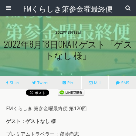
FMくらしき第参金曜最終便
2023年8月18日
2022年8月18日ONAIR ゲスト「ゲス
トなし 様」
Share
Tweet
Pin
Mail
SMS
FMくらしき 第参金曜最終便 第120回
ゲスト：ゲストなし 様
プレミアムトラベラー：齋藤尚志