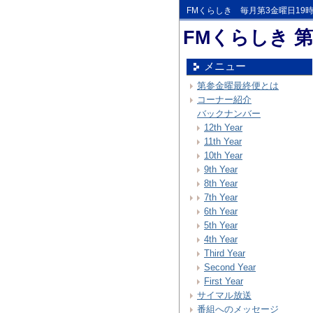
FMくらしき 毎月第3金曜日19
FMくらしき 
メニュー
第参金曜最終便とは
コーナー紹介
バックナンバー
12th Year
11th Year
10th Year
9th Year
8th Year
7th Year
6th Year
5th Year
4th Year
Third Year
Second Year
First Year
サイマル放送
番組へのメッセージ