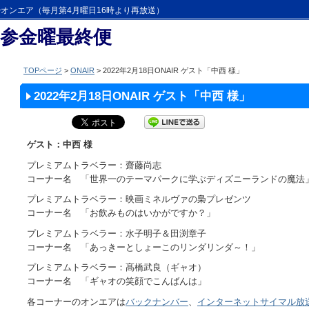
時オンエア（毎月第4月曜日16時より再放送）
第参金曜最終便
TOPページ
>
ONAIR
> 2022年2月18日ONAIR ゲスト「中西 様」
2022年2月18日ONAIR ゲスト「中西 様」
ゲスト：中西 様
プレミアムトラベラー：齋藤尚志
コーナー名 「世界一のテーマパークに学ぶディズニーランドの魔法
プレミアムトラベラー：映画ミネルヴァの梟プレゼンツ
コーナー名 「お飲みものはいかがですか？」
プレミアムトラベラー：水子明子＆田渕章子
コーナー名 「あっきーとしょーこのリンダリンダ～！」
プレミアムトラベラー：髙橋武良（ギャオ）
コーナー名 「ギャオの笑顔でこんばんは」
各コーナーのオンエアは
バックナンバー
、
インターネットサイマル放送