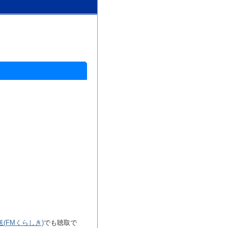
」
(FMくらしき)
でも聴取で